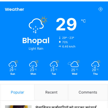
Weather
29
℃
Bhopal
29º - 23º
70%
6.46 km/h
Light Rain
29
23
23
25
29
℃
℃
℃
℃
℃
Sun
Mon
Tue
Wed
Thu
Popular
Recent
Comments
सेवानिवृत कर्मचारियों को झटका महंगाई