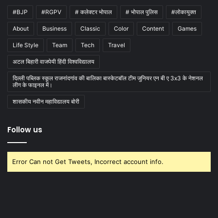
#BJP
#RGPV
# कलेक्टर भोपाल
# भोपाल पुलिस
#लोकायुक्त
About
Business
Classic
Color
Content
Games
Life Style
Team
Tech
Travel
अटल बिहारी वाजपेयी हिंदी विश्वविद्यालय
दिल्ली पब्लिक स्कूल राजनांदगांव की बालिका बास्केटबाॅल टीम जुनियर एन बी ए 3x3 के नेशनल
लीग के फाइनल में।
शासकीय नवीन महाविद्यालय बोरी
Follow us
Error Can not Get Tweets, Incorrect account info.