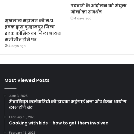
पटवारी के आंदोलन को संयुक्त
मोर्चा का समर्थन
4 days ago
सुखलाल महाजन को म.प्र.
इंटक द्वारा बुरहानपुर जिला
इंटक कौंसिल का जिला अध्यक्ष
मनोनीत होने पर
4 days ago
Most Viewed Posts
June 3, 2025
सेवानिवृत कर्मचारियों को झटका महंगाई भत्ता और वेतन आयोग
लाभ होंगे बंद
February 15, 2023
Cooking with kids – how to get them involved
February 15, 2023