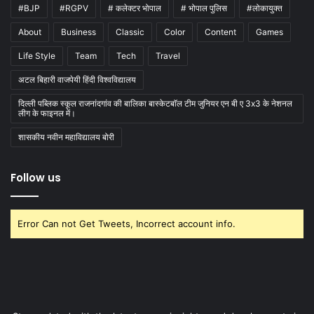
#BJP
#RGPV
# कलेक्टर भोपाल
# भोपाल पुलिस
#लोकायुक्त
About
Business
Classic
Color
Content
Games
Life Style
Team
Tech
Travel
अटल बिहारी वाजपेयी हिंदी विश्वविद्यालय
दिल्ली पब्लिक स्कूल राजनांदगांव की बालिका बास्केटबाॅल टीम जुनियर एन बी ए 3x3 के नेशनल
लीग के फाइनल में।
शासकीय नवीन महाविद्यालय बोरी
Follow us
Error Can not Get Tweets, Incorrect account info.