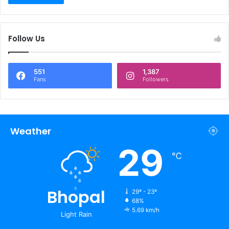
Follow Us
551
1,387
Fans
Followers
Weather
29
℃
Bhopal
29º - 23º
68%
5.69 km/h
Light Rain