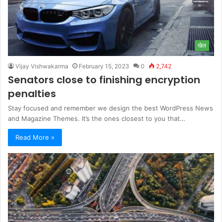
खेल
Vijay Vishwakarma
February 15, 2023
0
2,742
Senators close to finishing encryption
penalties
Stay focused and remember we design the best WordPress News
and Magazine Themes. It’s the ones closest to you that…
Read More »