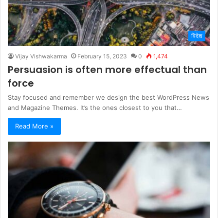
विदेश
Vijay Vishwakarma
February 15, 2023
0
1,474
Persuasion is often more effectual than
force
Stay focused and remember we design the best WordPress News
and Magazine Themes. It’s the ones closest to you that…
Read More »