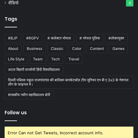
वीडियो
8
Tags
#BJP
#RGPV
# कलेक्टर भोपाल
# भोपाल पुलिस
#लोकायुक्त
About
Business
Classic
Color
Content
Games
Life Style
Team
Tech
Travel
अटल बिहारी वाजपेयी हिंदी विश्वविद्यालय
दिल्ली पब्लिक स्कूल राजनांदगांव की बालिका बास्केटबाॅल टीम जुनियर एन बी ए 3x3 के नेशनल
लीग के फाइनल में।
शासकीय नवीन महाविद्यालय बोरी
Follow us
Error Can not Get Tweets, Incorrect account info.