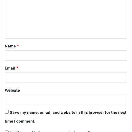
m
m
e
n
t
Name
*
*
Email
*
Website
Save my name, email, and website in this browser for the next
time I comment.