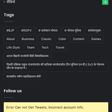
वीडियो
8
Tags
#BJP
#RGPV
# कलेक्टर भोपाल
# भोपाल पुलिस
#लोकायुक्त
About
Business
Classic
Color
Content
Games
Life Style
Team
Tech
Travel
अटल बिहारी वाजपेयी हिंदी विश्वविद्यालय
दिल्ली पब्लिक स्कूल राजनांदगांव की बालिका बास्केटबाॅल टीम जुनियर एन बी ए 3x3 के नेशनल
लीग के फाइनल में।
शासकीय नवीन महाविद्यालय बोरी
Follow us
Error Can not Get Tweets, Incorrect account info.