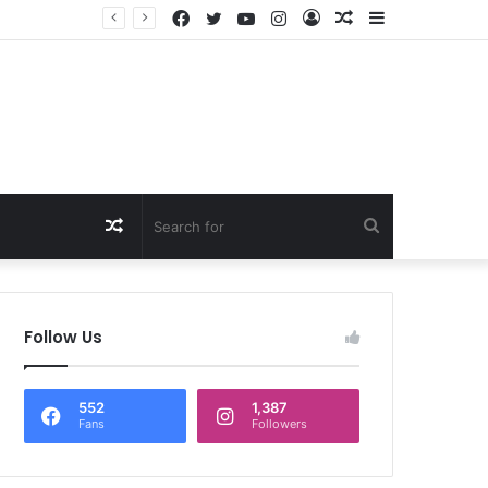
Facebook
Twitter
YouTube
Instagram
Log
Random
Sidebar
In
Article
Random
Search
Article
for
Follow Us
552
1,387
Fans
Followers