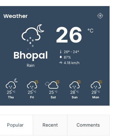
Weather
26
℃
Bhopal
26º - 24º
87%
4.18 km/h
Rain
25
25
25
28
29
℃
℃
℃
℃
℃
Thu
Fri
Sat
Sun
Mon
Popular
Recent
Comments