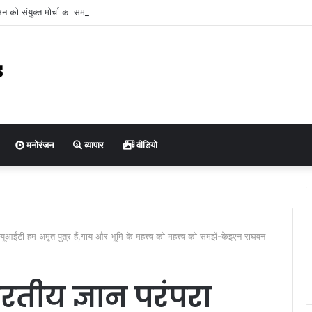
न को संयुक्त मोर्चा का समर्थन
मनोरंजन
व्यापार
वीडियो
ठ यूआईटी हम अमृत पुत्र हैं,गाय और भूमि के महत्त्व को महत्त्व को समझें-केइएन राघवन
रतीय ज्ञान परंपरा