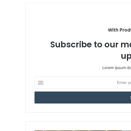
With Prod
Subscribe to our ma
up
Lorem ipsum dol
Enter
your
Email
address