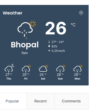
Weather
26
℃
Bhopal
27º - 24º
83%
4.29 km/h
Rain
27
25
25
28
29
℃
℃
℃
℃
℃
Thu
Fri
Sat
Sun
Mon
Popular
Recent
Comments