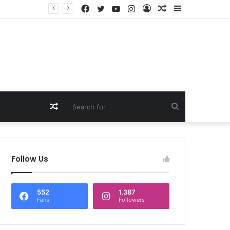
Facebook
Twitter
YouTube
Instagram
Log
Random
Sidebar
In
Article
Random
Search
Article
for
Follow Us
552
1,387
Fans
Followers