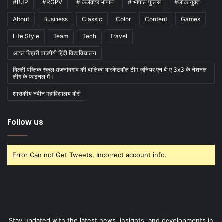
#BJP
#RGPV
# कलेक्टर भोपाल
# भोपाल पुलिस
#लोकायुक्त
About
Business
Classic
Color
Content
Games
Life Style
Team
Tech
Travel
अटल बिहारी वाजपेयी हिंदी विश्वविद्यालय
दिल्ली पब्लिक स्कूल राजनांदगांव की बालिका बास्केटबाॅल टीम जुनियर एन बी ए 3x3 के नेशनल
लीग के फाइनल में।
शासकीय नवीन महाविद्यालय बोरी
Follow us
Error Can not Get Tweets, Incorrect account info.
Stay updated with the latest news, insights, and developments in