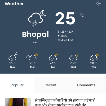
Weather
25
℃
Bhopal
25º - 23º
86%
4.48 km/h
Rain
25
23
24
25
28
℃
℃
℃
℃
℃
Sun
Mon
Tue
Wed
Thu
Popular
Recent
Comments
सेवानिवृत कर्मचारियों को झटका महंगाई
भत्ता और वेतन आयोग लाभ होंगे बंद