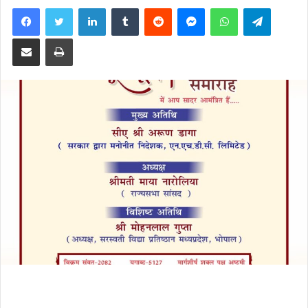
Facebook
Twitter
LinkedIn
Tumblr
Reddit
Messenger
WhatsApp
Telegra
Share via Email
Print