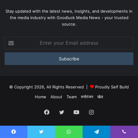
Stay updated with the latest news, insights, and developments in
the media industry with Goodluck Media News - your trusted
source.
Enter
your
Email
address
© Copyright 2026, All Rights Reserved |
Proudly Self Build
Home
About
Team
मनोरंजन
खेल
Facebook
Twitter
YouTube
Instagram
Facebook
Twitter
WhatsApp
Telegram
Viber