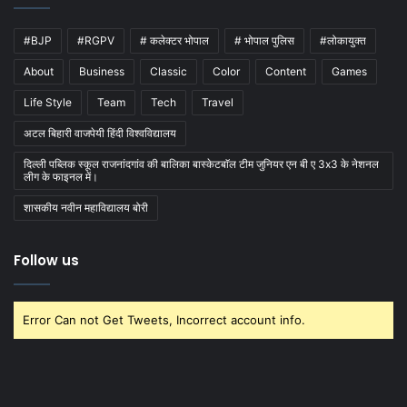
#BJP
#RGPV
# कलेक्टर भोपाल
# भोपाल पुलिस
#लोकायुक्त
About
Business
Classic
Color
Content
Games
Life Style
Team
Tech
Travel
अटल बिहारी वाजपेयी हिंदी विश्वविद्यालय
दिल्ली पब्लिक स्कूल राजनांदगांव की बालिका बास्केटबाॅल टीम जुनियर एन बी ए 3x3 के नेशनल
लीग के फाइनल में।
शासकीय नवीन महाविद्यालय बोरी
Follow us
Error Can not Get Tweets, Incorrect account info.