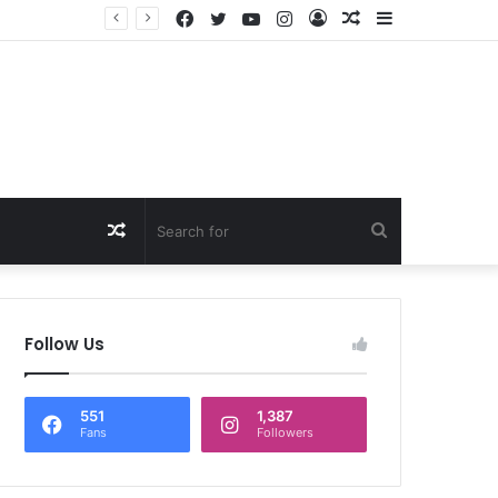
Facebook
Twitter
YouTube
Instagram
Log
Random
Sidebar
ा दम
In
Article
Random
Search
Article
for
Follow Us
551
1,387
Fans
Followers