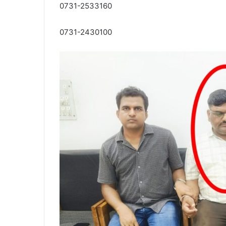
0731-2533160
0731-2430100