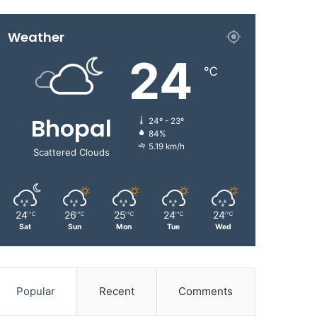
Weather
24
℃
Bhopal
24º - 23º
84%
5.19 km/h
Scattered Clouds
24
26
25
24
24
℃
℃
℃
℃
℃
Sat
Sun
Mon
Tue
Wed
Popular
Recent
Comments