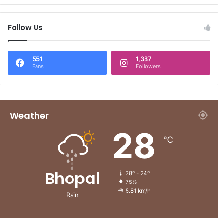
Follow Us
551
1,387
Fans
Followers
Weather
28
℃
Bhopal
28º - 24º
75%
5.81 km/h
Rain