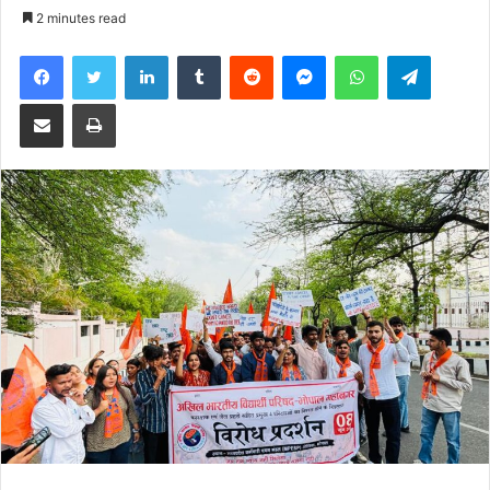
an
2 minutes read
email
Facebook
Twitter
LinkedIn
Tumblr
Reddit
Messenger
WhatsApp
Telegra
Share via Email
Print