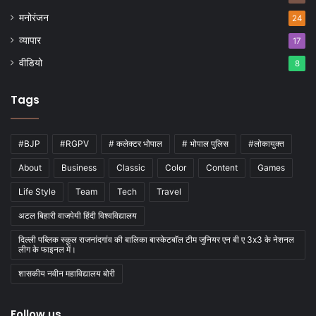
मनोरंजन
24
व्यापार
17
वीडियो
8
Tags
#BJP
#RGPV
# कलेक्टर भोपाल
# भोपाल पुलिस
#लोकायुक्त
About
Business
Classic
Color
Content
Games
Life Style
Team
Tech
Travel
अटल बिहारी वाजपेयी हिंदी विश्वविद्यालय
दिल्ली पब्लिक स्कूल राजनांदगांव की बालिका बास्केटबाॅल टीम जुनियर एन बी ए 3x3 के नेशनल
लीग के फाइनल में।
शासकीय नवीन महाविद्यालय बोरी
Follow us