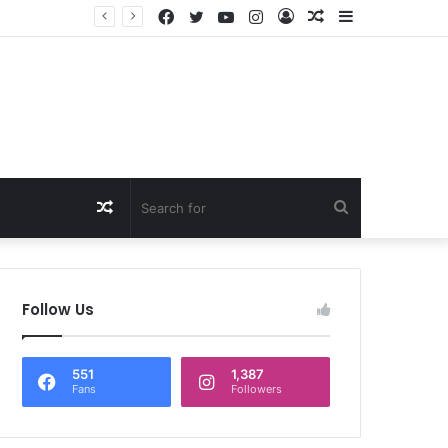
Facebook
Twitter
YouTube
Instagram
Log
Random
Sidebar
षण
In
Article
Random
Search
Article
for
Follow Us
551
1,387
Fans
Followers