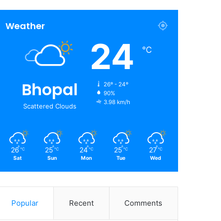
Weather
24
℃
Bhopal
26º - 24º
90%
3.98 km/h
Scattered Clouds
26
25
24
25
27
℃
℃
℃
℃
℃
Sat
Sun
Mon
Tue
Wed
Popular
Recent
Comments