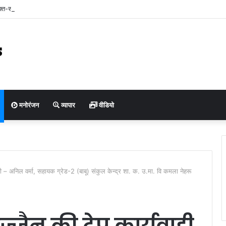
ुक्त-सह-प्रबंध संचालक श्री कुमार पुरुषोत्तम ने किया बैरसिया कृषि उपज मंडी का आकस्मिक निरीक्
ियों एवं हम्मालों से संवाद कर व्यवस्थाओं का लिया जायजा
मनोरंजन
व्यापार
वीडियो
पी – अनिल वर्मा, सहायक ग्रेड-2 (बाबू) संकुल केन्द्र शा. क. उ.मा. वि कमला नेहरू
्जैन की ट्रेप कार्यवाही