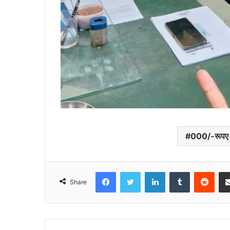
000/-रूपए
Facebook
Twitter
LinkedIn
Tumblr
Redd
Share