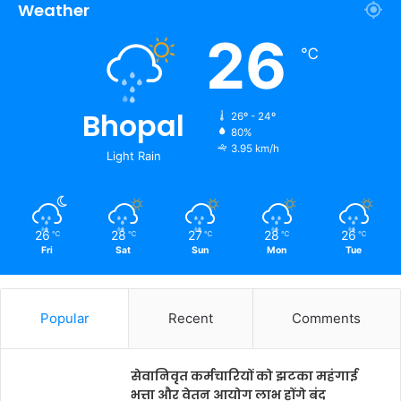
Weather
26
℃
Bhopal
26º - 24º
80%
3.95 km/h
Light Rain
26
28
27
28
26
℃
℃
℃
℃
℃
Fri
Sat
Sun
Mon
Tue
Popular
Recent
Comments
सेवानिवृत कर्मचारियों को झटका महंगाई
भत्ता और वेतन आयोग लाभ होंगे बंद