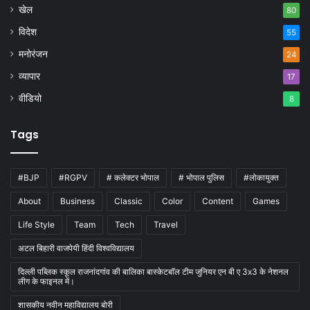
खेल
80
विदेश
55
मनोरंजन
24
व्यापार
17
वीडियो
8
Tags
#BJP
#RGPV
# कलेक्टर भोपाल
# भोपाल पुलिस
#लोकायुक्त
About
Business
Classic
Color
Content
Games
Life Style
Team
Tech
Travel
अटल बिहारी वाजपेयी हिंदी विश्वविद्यालय
दिल्ली पब्लिक स्कूल राजनांदगांव की बालिका बास्केटबाॅल टीम जुनियर एन बी ए 3x3 के नेशनल
लीग के फाइनल में।
शासकीय नवीन महाविद्यालय बोरी