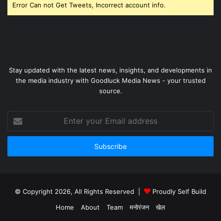
Error Can not Get Tweets, Incorrect account info.
Stay updated with the latest news, insights, and developments in
the media industry with Goodluck Media News - your trusted
source.
Enter
your
Email
address
© Copyright 2026, All Rights Reserved |
Proudly Self Build
Home
About
Team
मनोरंजन
खेल