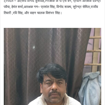
ट्रेपदल – डीएसपी विनोद कुशवाह,निरीक्षक के पी एस बैन, प्रधान आरक्षक देवेन्द्र
पवैया, हेमंत शर्मा,आरक्षक गण– प्रशांत सिंह, विनोद शाक्य, सुरेन्द्र सेमिल,राजीव
तिवारी ,रवि सिंह, और वाहन चालक विशंभर सिंह।