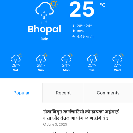
25
℃
Bhopal
28º - 24º
88%
4.49 km/h
Rain
28
28
24
25
27
℃
℃
℃
℃
℃
Sat
Sun
Mon
Tue
Wed
Popular
Recent
Comments
सेवानिवृत कर्मचारियों को झटका महंगाई
भत्ता और वेतन आयोग लाभ होंगे बंद
June 3, 2025