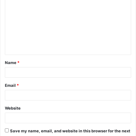
o
m
m
e
n
t
Name
*
*
Email
*
Website
Save my name, email, and website in this browser for the next