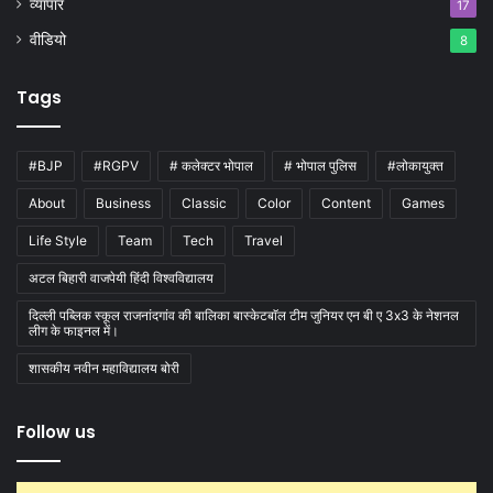
व्यापार
17
वीडियो
8
Tags
#BJP
#RGPV
# कलेक्टर भोपाल
# भोपाल पुलिस
#लोकायुक्त
About
Business
Classic
Color
Content
Games
Life Style
Team
Tech
Travel
अटल बिहारी वाजपेयी हिंदी विश्वविद्यालय
दिल्ली पब्लिक स्कूल राजनांदगांव की बालिका बास्केटबाॅल टीम जुनियर एन बी ए 3x3 के नेशनल
लीग के फाइनल में।
शासकीय नवीन महाविद्यालय बोरी
Follow us