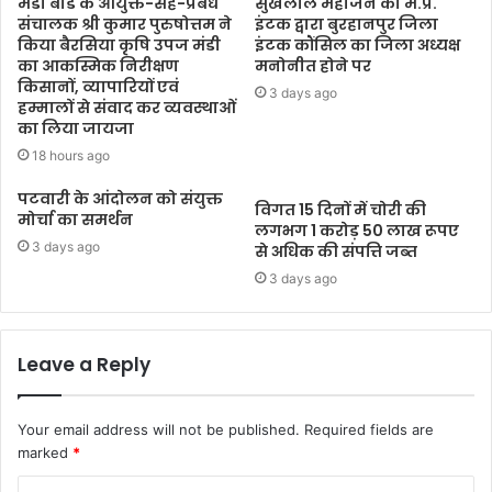
मंडी बोर्ड के आयुक्त-सह-प्रबंध
सुखलाल महाजन को म.प्र.
संचालक श्री कुमार पुरुषोत्तम ने
इंटक द्वारा बुरहानपुर जिला
किया बैरसिया कृषि उपज मंडी
इंटक कौंसिल का जिला अध्यक्ष
का आकस्मिक निरीक्षण
मनोनीत होने पर
किसानों, व्यापारियों एवं
3 days ago
हम्मालों से संवाद कर व्यवस्थाओं
का लिया जायजा
18 hours ago
पटवारी के आंदोलन को संयुक्त
विगत 15 दिनों में चोरी की
मोर्चा का समर्थन
लगभग 1 करोड़ 50 लाख रूपए
3 days ago
से अधिक की संपत्ति जब्‍त
3 days ago
Leave a Reply
Your email address will not be published.
Required fields are
marked
*
C