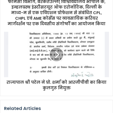
फार्मेसी विभाग, बरकतउल्ला् विश्विविद्यालय भोपाल के,
इन्द्रलप्रस्थ इंस्टीसटयूट ऑफ एरोनॉटिक, दिल्ली के
माध्य-म से एक एविएशन प्रोफेशन से संबंधित CPL,
CHPL एवं AME कोर्सेस पर व्यवसायिक करियर
मार्गदर्शन पर एक दिवसीय संगोष्ठीं का आयोजन किया
राज्यपाल श्री पटेल ने प्रो. शर्मा को आरजीपीवी का किया
कुलगुरू नियुक्त
Related Articles