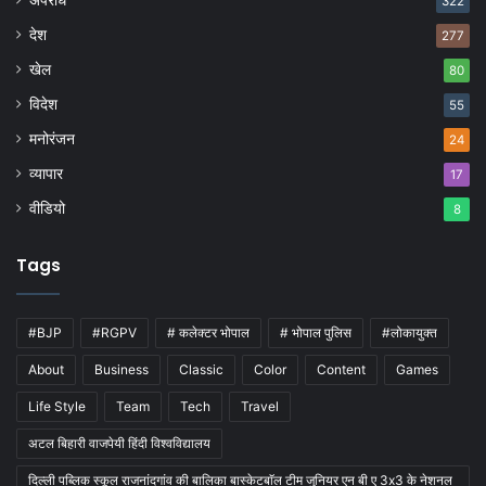
322
देश
277
खेल
80
विदेश
55
मनोरंजन
24
व्यापार
17
वीडियो
8
Tags
#BJP
#RGPV
# कलेक्टर भोपाल
# भोपाल पुलिस
#लोकायुक्त
About
Business
Classic
Color
Content
Games
Life Style
Team
Tech
Travel
अटल बिहारी वाजपेयी हिंदी विश्वविद्यालय
दिल्ली पब्लिक स्कूल राजनांदगांव की बालिका बास्केटबाॅल टीम जुनियर एन बी ए 3x3 के नेशनल