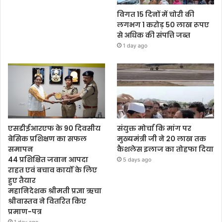
विगत 15 दिनों में चोरी की
लगभग 1 करोड़ 50 लाख रूपए
से अधिक की संपत्ति जब्‍त
1 day ago
एसडीईआरएफ के 90 दिवसीय
संयुक्त मोर्चा कि मांग पर
बेसिक प्रशिक्षण का सफल
मुख्यमंत्री जी ने 20 लाख तक
समापन
कैशलेस इलाज का तोहफा दिया
44 प्रशिक्षित जवान आपदा
5 days ago
राहत एवं बचाव कार्यों के लिए
हुए तैयार
महानिदेशक श्रीमती प्रज्ञा ऋचा
श्रीवास्तव ने वितरित किए
प्रमाण-पत्र
1 day ago