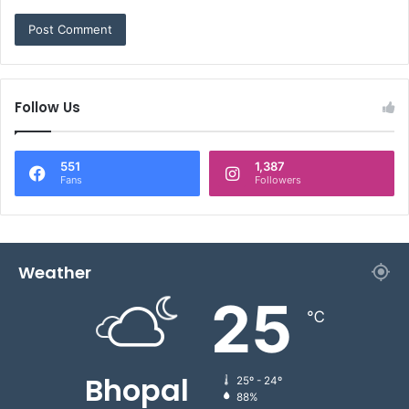
Follow Us
551
1,387
Fans
Followers
Weather
25
℃
Bhopal
25º - 24º
88%