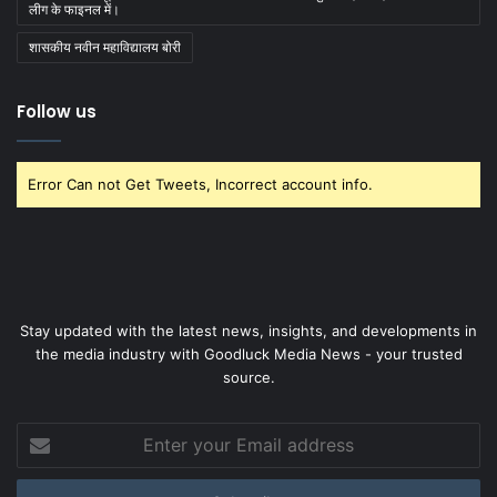
लीग के फाइनल में।
शासकीय नवीन महाविद्यालय बोरी
Follow us
Error Can not Get Tweets, Incorrect account info.
Stay updated with the latest news, insights, and developments in
the media industry with Goodluck Media News - your trusted
source.
Enter
your
Email