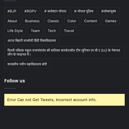
#BJP
#RGPV
# कलेक्टर भोपाल
# भोपाल पुलिस
#लोकायुक्त
About
Business
Classic
Color
Content
Games
Life Style
Team
Tech
Travel
अटल बिहारी वाजपेयी हिंदी विश्वविद्यालय
दिल्ली पब्लिक स्कूल राजनांदगांव की बालिका बास्केटबाॅल टीम जुनियर एन बी ए 3x3 के नेशनल
लीग के फाइनल में।
शासकीय नवीन महाविद्यालय बोरी
Follow us
Error Can not Get Tweets, Incorrect account info.