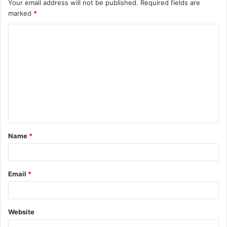
Your email address will not be published.
Required fields are
marked
*
C
o
m
m
e
n
t
Name
*
*
Email
*
Website