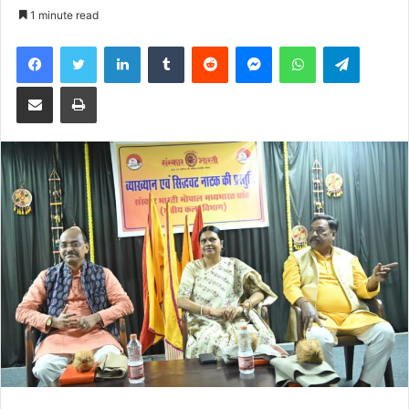
an
1 minute read
email
Facebook
Twitter
LinkedIn
Tumblr
Reddit
Messenger
WhatsApp
Telegra
Share via Email
Print