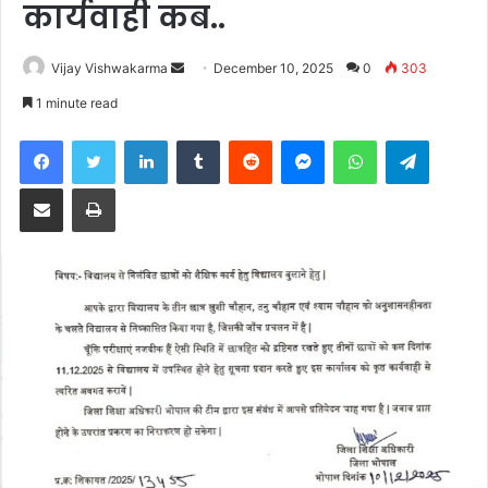
कार्यवाही कब..
Send
Vijay Vishwakarma
December 10, 2025
0
303
an
1 minute read
email
Facebook
Twitter
LinkedIn
Tumblr
Reddit
Messenger
WhatsApp
Telegra
Share via Email
Print