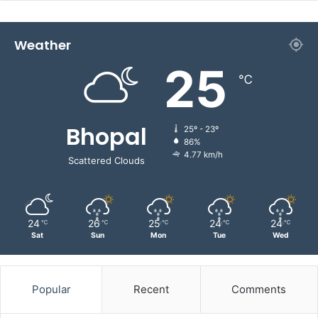
Weather
25
℃
Bhopal
25º - 23º
86%
4.77 km/h
Scattered Clouds
24
26
25
24
24
℃
℃
℃
℃
℃
Sat
Sun
Mon
Tue
Wed
Popular
Recent
Comments