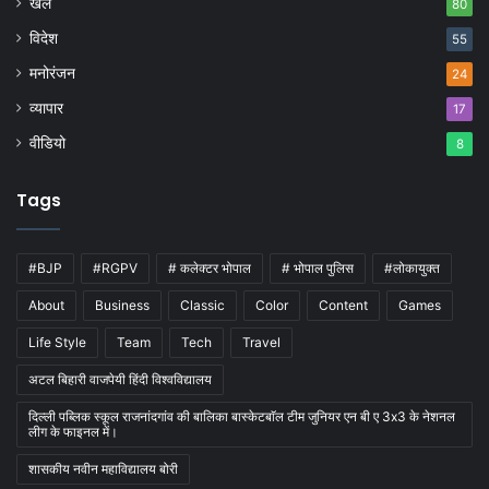
खेल
80
विदेश
55
मनोरंजन
24
व्यापार
17
वीडियो
8
Tags
#BJP
#RGPV
# कलेक्टर भोपाल
# भोपाल पुलिस
#लोकायुक्त
About
Business
Classic
Color
Content
Games
Life Style
Team
Tech
Travel
अटल बिहारी वाजपेयी हिंदी विश्वविद्यालय
दिल्ली पब्लिक स्कूल राजनांदगांव की बालिका बास्केटबाॅल टीम जुनियर एन बी ए 3x3 के नेशनल
लीग के फाइनल में।
शासकीय नवीन महाविद्यालय बोरी