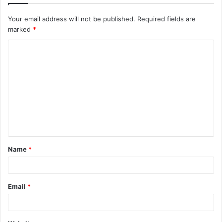
Your email address will not be published.
Required fields are
marked
*
C
o
m
m
e
n
t
Name
*
*
Email
*