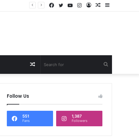
Facebook
Twitter
YouTube
Instagram
Log
Random
Sidebar
षण
In
Article
Random
Search
Article
for
Follow Us
551
1,387
Fans
Followers