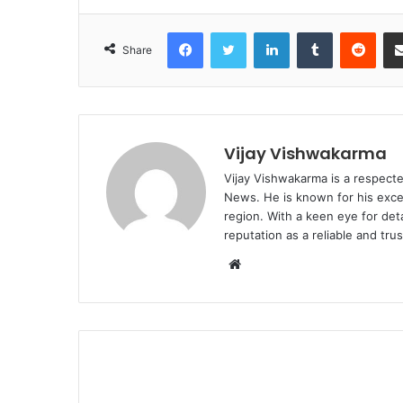
Facebook
Twitter
LinkedIn
Tumblr
Redd
Share
Vijay Vishwakarma
Vijay Vishwakarma is a respecte
News. He is known for his excep
region. With a keen eye for det
reputation as a reliable and tr
Website