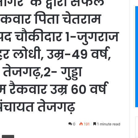
सागर के द्वारा सफल
डा रैकवार पिता चेतराम
ष पद चौकीदार 1-जुगराज
र लोधी, उम्र-49 वर्ष,
तेजगढ़,2- गुड्डा
 रैकवार उम्र 60 वर्ष
पंचायत तेजगढ़
0
191
1 minute read
ger
hare via Email
Print