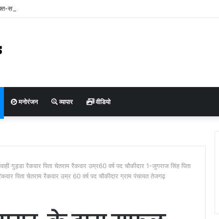
ुक्त-सह-प्रबंध संचालक श्री कुमार पुरुषोत्तम ने किया बैरसिया कृषि उपज मंडी का आकस्मिक निरीक्
ियों एवं हम्मालों से संवाद कर व्यवस्थाओं का लिया जायजा
मनोरंजन
व्यापार
वीडियो
यवाही गुड्डा रैकवार पिता चेतराम रैकवार उम्र60 वर्ष पद चौकीदार 1-जुगराज सिंह पिता
रैकवार पिता चेतराम रैकवार उम्र 60 वर्ष पद चौकीदार ग्राम पंचायत तेजगढ़