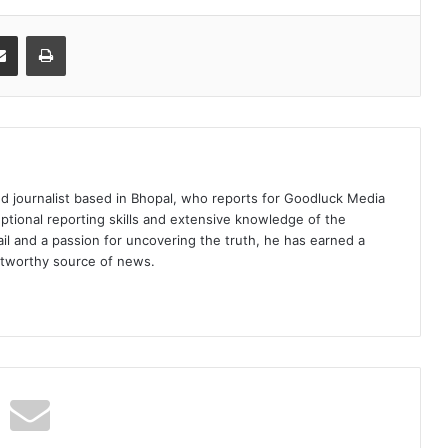
it
Share via Email
Print
d journalist based in Bhopal, who reports for Goodluck Media
tional reporting skills and extensive knowledge of the
ail and a passion for uncovering the truth, he has earned a
ustworthy source of news.