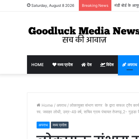
मंडी बोर्ड के आय
Saturday, August 8 2026
Breaking News
किसानों, व्यापार
HOME
मध्य प्रदेश
देश
विदेश
अपराध
Home
/
अपराध
/
लोकायुक्त संभाग सागर के द्वारा सफल ट्रैप कार्
स्व. जवाहर लोधी, उम्र-49 वर्ष, सचिव ग्राम पंचायत तेजगढ़,2- गुड्डा 
अपराध
मध्य प्रदेश