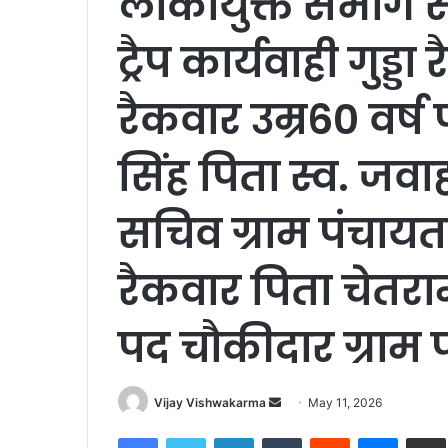
लोकायुक्त संभाग 
ट्रैप कार्यवाही गुड्
रैकवार उम्र60 वर्
सिंह पिता स्व. जवाह
सचिव ग्राम पंचायत 
रैकवार पिता चेतराम
पद चौकीदार ग्राम 
Send
Vijay Vishwakarma
May 11, 2026
an
Facebook
Twitter
LinkedIn
Tumblr
Reddit
Messen
S