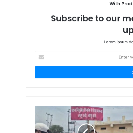
With Prod
Subscribe to our ma
up
Lorem ipsum dol
Enter
your
Email
address