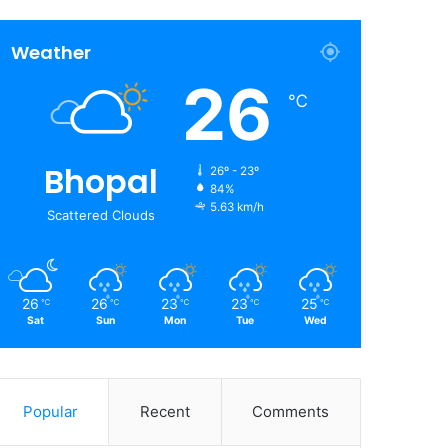
Weather
26
℃
Bhopal
26º - 23º
84%
5.63 km/h
Scattered Clouds
26
26
23
23
25
℃
℃
℃
℃
℃
Sat
Sun
Mon
Tue
Wed
Popular
Recent
Comments