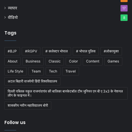
व्यापार
17
वीडियो
8
Tags
#BJP
#RGPV
# कलेक्टर भोपाल
# भोपाल पुलिस
#लोकायुक्त
About
Business
Classic
Color
Content
Games
Life Style
Team
Tech
Travel
अटल बिहारी वाजपेयी हिंदी विश्वविद्यालय
दिल्ली पब्लिक स्कूल राजनांदगांव की बालिका बास्केटबाॅल टीम जुनियर एन बी ए 3x3 के नेशनल
लीग के फाइनल में।
शासकीय नवीन महाविद्यालय बोरी
Follow us