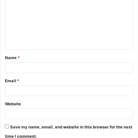
o
m
m
e
n
t
Name
*
*
Email
*
Website
Save my name, email, and website in this browser for the next
time I comment.