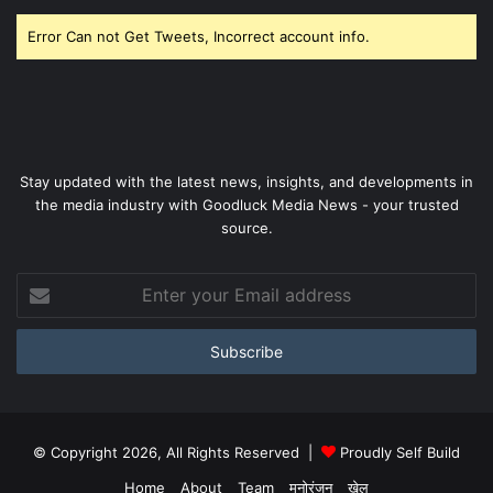
Error Can not Get Tweets, Incorrect account info.
Stay updated with the latest news, insights, and developments in
the media industry with Goodluck Media News - your trusted
source.
Enter
your
Email
address
© Copyright 2026, All Rights Reserved |
Proudly Self Build
Home
About
Team
मनोरंजन
खेल